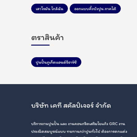
เสาโรมัน ใกล้ฉัน
ออกแบบคิ้วบัวปูน ภาคใต้
ตราสินค้า
ปูนปั้นภูเก็ตแอนด์จีอาร์ซี
บริษัท เคที สคัลป์เจอร์ จำกัด
บริการงานปูนปั้น และ งานคอนกรีตเสริมใยแก้ว GRC งาน
ประณีตสมบูรณ์แบบ ทนทานกว่าปูนทั่วไป ต้องการตกแต่ง