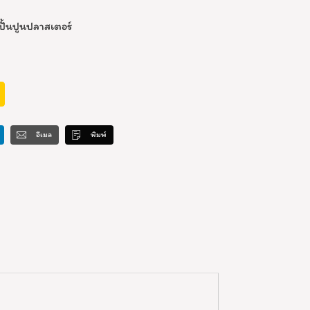
ปั้นปูนปลาสเตอร์
อีเมล
พิมพ์