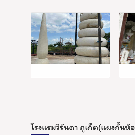
โรงแรมวีรันดา ภูเก็ต(แผงกั้นห