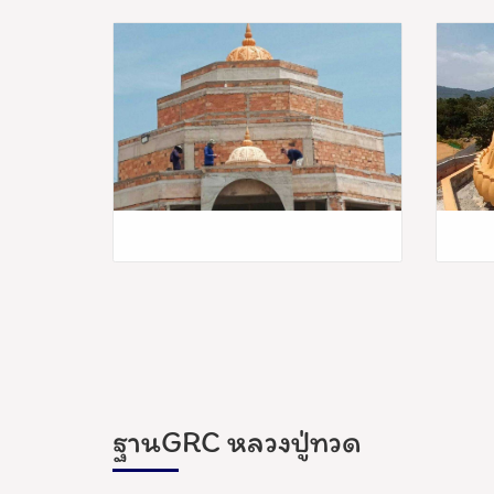
ฐานGRC หลวงปู่ทวด